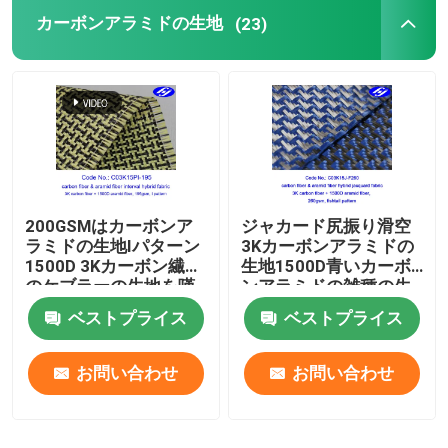
カーボンアラミドの生地
(23)
合成の生地
工業用フェルトロール
防火効力のある反射生地
200GSMはカーボンア
ジャカード尻振り滑空
ラミドの生地Iパターン
3Kカーボンアラミドの
1500D 3Kカーボン繊維
生地1500D青いカーボ
のケブラーの生地を嘆
ンアラミドの雑種の生
きます
地
ベストプライス
ベストプライス
お問い合わせ
お問い合わせ