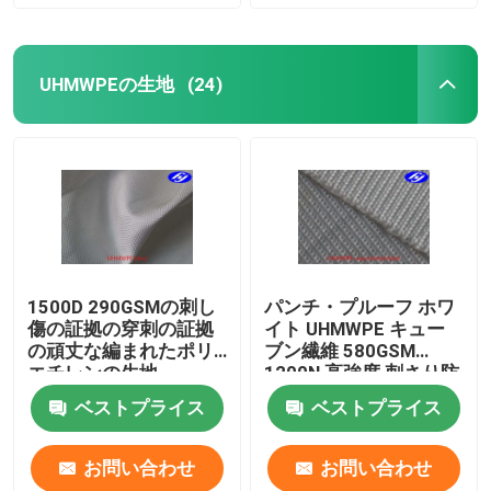
UHMWPEの生地
(24)
1500D 290GSMの刺し
パンチ・プルーフ ホワ
傷の証拠の穿刺の証拠
イト UHMWPE キュー
の頑丈な編まれたポリ
ブン繊維 580GSM
エチレンの生地
1200N 高強度 刺さり防
止布
ベストプライス
ベストプライス
お問い合わせ
お問い合わせ