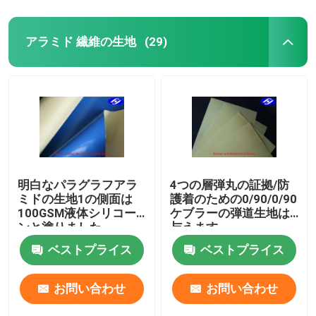
アラミド 繊維の生地
(29)
明白なパラグラフアラ
4つの層弾丸の証拠/防
ミドの生地1の側面は
護着のための0/90/0/90
100GSM液体シリコー
ケブラーの弾道生地は
ンと塗りました
与えます
ベストプライス
ベストプライス
お問い合わせ
お問い合わせ