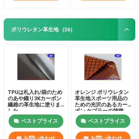
ポリウレタン革生地
(26)
TPUは札入れ/袋のため
オレンジ ポリウレタン
のあや織り3Kカーボン
革生地スポーツ用品の
繊維の革生地に塗りま
ための光沢のあるカー
した
ボン ケブラーの雑種
ベストプライス
ベストプライス
お問い合わせ
お問い合わせ