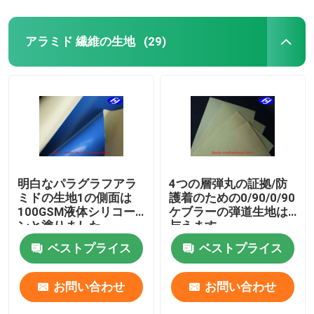
アラミド 繊維の生地
(29)
明白なパラグラフアラ
4つの層弾丸の証拠/防
ミドの生地1の側面は
護着のための0/90/0/90
100GSM液体シリコー
ケブラーの弾道生地は
ンと塗りました
与えます
ベストプライス
ベストプライス
お問い合わせ
お問い合わせ