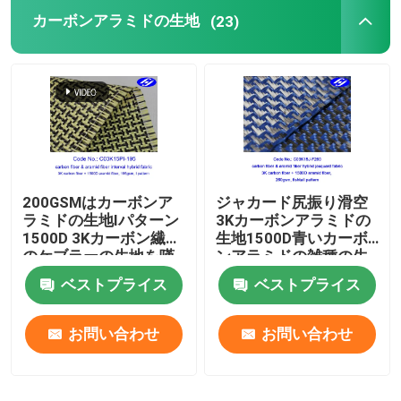
カーボンアラミドの生地
(23)
合成の生地
工業用フェルトロール
200GSMはカーボンア
ジャカード尻振り滑空
ラミドの生地Iパターン
3Kカーボンアラミドの
1500D 3Kカーボン繊維
生地1500D青いカーボ
のケブラーの生地を嘆
ンアラミドの雑種の生
きます
地
ベストプライス
ベストプライス
お問い合わせ
お問い合わせ