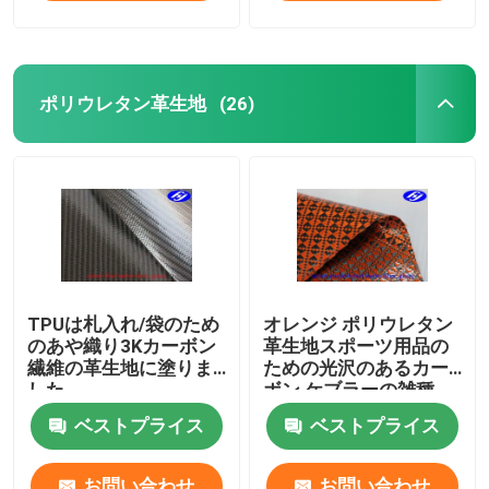
ポリウレタン革生地
(26)
TPUは札入れ/袋のため
オレンジ ポリウレタン
のあや織り3Kカーボン
革生地スポーツ用品の
繊維の革生地に塗りま
ための光沢のあるカー
した
ボン ケブラーの雑種
ベストプライス
ベストプライス
お問い合わせ
お問い合わせ