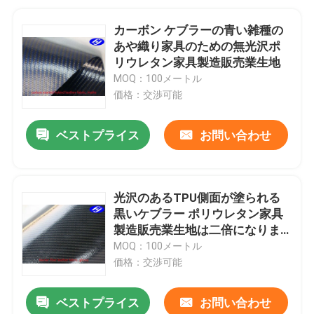
カーボン ケブラーの青い雑種の
あや織り家具のための無光沢ポ
リウレタン家具製造販売業生地
MOQ：100メートル
価格：交渉可能
ベストプライス
お問い合わせ
光沢のあるTPU側面が塗られる
黒いケブラー ポリウレタン家具
製造販売業生地は二倍になりま
す
MOQ：100メートル
価格：交渉可能
ベストプライス
お問い合わせ