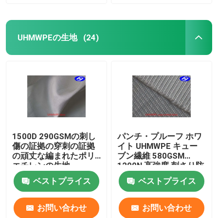
UHMWPEの生地
(24)
1500D 290GSMの刺し
パンチ・プルーフ ホワ
傷の証拠の穿刺の証拠
イト UHMWPE キュー
の頑丈な編まれたポリ
ブン繊維 580GSM
エチレンの生地
1200N 高強度 刺さり防
止布
ベストプライス
ベストプライス
お問い合わせ
お問い合わせ