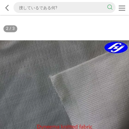
2
/
3