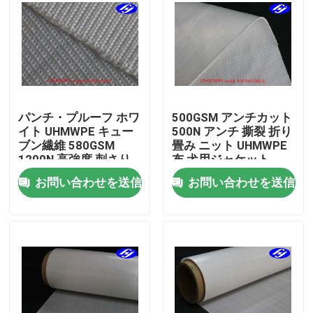
企業情報
会社案内
パンチ・プルーフ ホワ
500GSM アンチカット
品質管理
イト UHMWPE キュー
500N アンチ 撕裂 折り
ブン繊維 580GSM
畳み ニット UHMWPE
1200N 高強度 刺さり
布 犬用ジャケット
お問い合わせ
防止布
お問い合わせを送信
お問い合わせを送信
ニュース
見積依頼
カーボンアラミドの生地