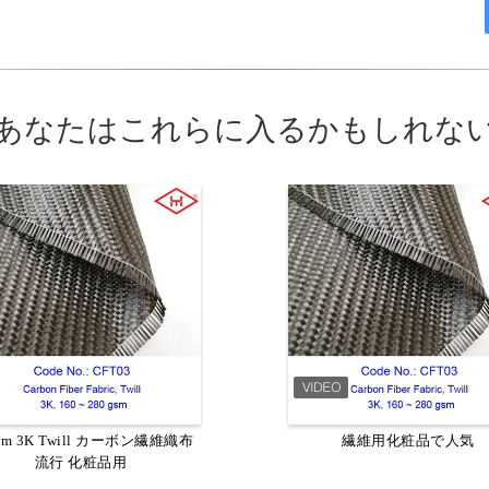
あなたはこれらに入るかもしれな
のための編まれた3Kカーボン繊
gm 3K Twill カーボン繊維織布
編まれた1Kカーボン繊維を0.1
繊維用化粧品で人気
生地/黒のケブラー カーボン繊
流行 化粧品用
0.17MMカーボン繊維のケブ
維を嘆いて下さい
生地嘆いて下さい