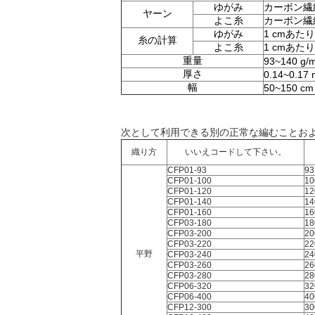
ゆがみ
カーボン繊
ヤーン
よこ糸
カーボン繊
ゆがみ
1 cmあたり7
糸の計算
よこ糸
1 cmあたり7
重量
93~140 g/
厚さ
0.14~0.17
幅
50~150 cm
次として利用できる別の正常な編むことおよ
織り方
いいえコードして下さい。
CFP01-93
93
CFP01-100
10
CFP01-120
12
CFP01-140
14
CFP01-160
16
CFP03-180
18
CFP03-200
20
CFP03-220
22
平野
CFP03-240
24
CFP03-260
26
CFP03-280
28
CFP06-320
32
CFP06-400
40
CFP12-300
30