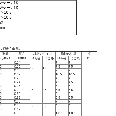
維ヤーン1K
維ヤーン1K
~10.5
~10.5
m2
 mm
び単位重量:
重量
厚さ
繊維のタイプ
繊維の計算
幅
（g/m2）
（mm）
（cm）
ゆがみ
よこ糸
ゆがみ
よこ糸
0.14
7
7
0
0.15
7.5
7.5
1K
1K
0
0.16
9
9
0
0.17
10.5
10.5
0
0.23
4
4
0
0.24
4.5
4.5
0
0.25
5
5
0
0.28
3K
3K
5.5
5.5
0
0.30
6
6
0
0.32
6.5
6.5
0
0.36
7
7
0
0.38
4
4
6K
6K
0
0.42
5
5
0
0.38
1.875
1.875