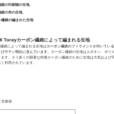
繊維の印刷物の生地
,
繊維の布の生地
,
ン繊維の編まれた生地
織り1K Torayカーボン繊維によって編まれる生地
ーボン繊維によって編まれる生地は
カーボン繊維のフィラメントが付いているshu
カーボン繊維の生地はエポキシ、ポリ
よびサテン明白に含んでいます。
ります。そう多くの顕著な特徴カーボン繊維のために生地は大気および
広く利用されています。
て
非
膨張