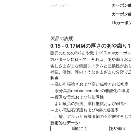
ハイライト:
カーボン
カーボン
1kカーボ
製品の説明
0.15 - 0.17MMの厚さのあや
販売のための2x2あや織り1K Torayカ
方パターンに従って、それは、あや織りお
含むさまざまな樹脂システムと互換性があ
補強、装飾、等のようなさまざまな分野で
利点:
---高い引張強さおよび高い係数との低密度
非酸化の環境
---余分高温resistanceunderの
---優秀な電気および熱伝導性
---よい疲労の抵抗、摩耗抵抗および耐食性
---よい電磁石保護およびX線の透磁率
---、酸
、アルカリ
有機溶剤の不溶解性そし
技術的なデータ:
編むこと
あや織り