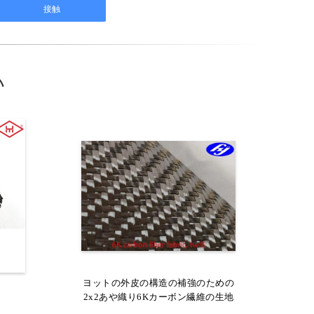
い
4 -
摩耗抵抗のモザイク模様3Kのジャカ
ヨットの外皮の構造の補強のための
ラーの
2x2あや織り6Kカーボン繊維の生地
ード カーボン繊維の生地