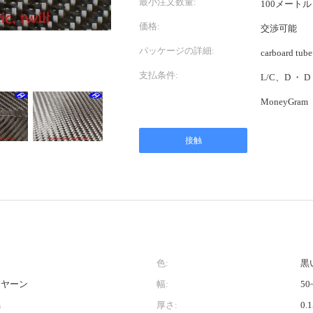
最小注文数量:
100メートル
価格:
交渉可能
パッケージの詳細:
carboard tu
支払条件:
L/C、D ・
MoneyGram
接触
色:
黒
 ヤーン
幅:
50
m
厚さ:
0.