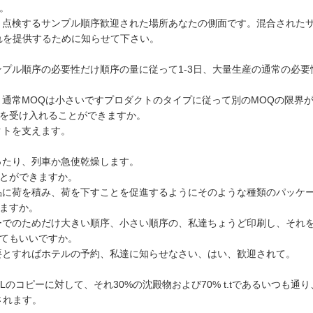
。
、点検するサンプル順序歓迎された場所あなたの側面です。混合された
れを提供するために知らせて下さい。
プル順序の必要性だけ順序の量に従って1-3日、大量生産の通常の必要性
通常MOQは小さいですプロダクトのタイプに従って別のMOQの限界
チを受け入れることができますか。
クトを支えます。
ったり、列車か急使乾燥します。
ことができますか。
品に荷を積み、荷を下すことを促進するようにそのような種類のパッケ
きますか。
ーでのためだけ大きい順序、小さい順序の、私達ちょうど印刷し、それ
してもいいですか。
要とすればホテルの予約、私達に知らせなさい、はい、歓迎されて。
Lのコピーに対して、それ30%の沈殿物および70% t.tであるいつも通り、t
されます。