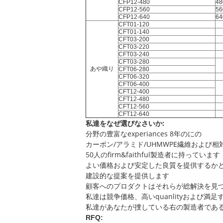
CFP12-480
48
CFP12-560
56
CFP12-640
64
CFT01-120
CFT01-140
CFT03-200
CFT03-220
CFT03-240
CFT03-280
あや織り
CFT06-280
CFT06-320
CFT06-400
CFT12-400
CFT12-480
CFT12-560
CFT12-640
私達をなぜ選びなさいか:
分野の豊富なexperiances 8年のにの
カーボン/アラミド/UHMWPE繊維および相
50人のfirm&faithful製造者に持っています
よい価格および安定した良質を提供するかど
建設的な提案を提供します
顧客へのプロダクトはそれらが総解決を見
私達は競争価格、高いquanlityおよび満
私達があなたが捜している右の製造者である
RFQ: