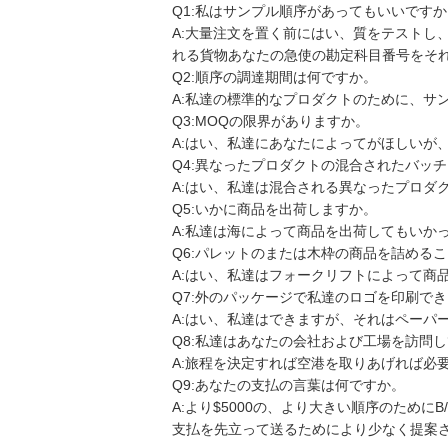
Q1:私はサンプル順序があってもいいですか
A:
大量注文を置く前にはい、質をテストし
れる貨物あなたの急使の勘定科目番号をそ
Q2:順序の調達期間は何ですか。
A:
私達の標準的なプロダクトのために、サン
Q3:MOQの限界がありますか。
A:
はい、私達にあなたによってがほしいが、
Q4:異なったプロダクトの混合されたバッ
A:
はい、私達は混合される異なったプロダ
Q5:いかに商品を出荷しますか。
A:
私達は海によって商品を出荷してもいか
Q6:パレットのまたは木枠の商品を詰める
A:
はい、私達はフォークリフトによって商
Q7:外のパッケージで私達のロゴを印刷で
A:
はい、私達はできますが、それはペーパ
Q8:私達はあなたの会社および工場を訪問
A:
旅程を決定すれば空港を取りあげれば必
Q9:あなたの支払の言葉は何ですか。
A:
より$5000の、より大きい順序のためにB/
支払を先立って送るためにより少なく提案