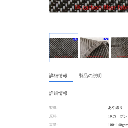
詳細情報
製品の説明
詳細情報
製織:
あや織り
原料:
1Kカーボン
重量:
100~140gs