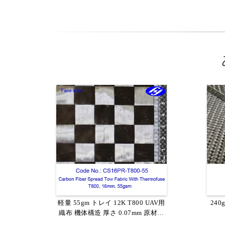
車の装飾のためのあや織り3Kカーボ
軽量 55gm トレイ 12K T800 UAV用
装飾
240
織布 機体構造 厚さ 0.07mm 原材料
ン繊維によって編まれる生地/明白
維の
なカーボン繊維
炭素糸