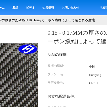
ーム
製品
ビデオ
企業情報
お問い合わせ
見積
0.17MMの厚さのあや織り1K Torayカーボン繊維によって編まれる生地
0.15 - 0.17MMの厚さ
ーボン繊維によって編
商品の詳細:
起源の場所:
中国
ブランド名:
Huaiying
モデル番号:
CFT01
お支払配送条件: