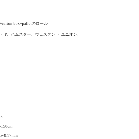
be+carton box+palletのロール
 D ・ P、ハムスター、ウェスタン ・ ユニオン、
い
~150cm
15~0.17mm