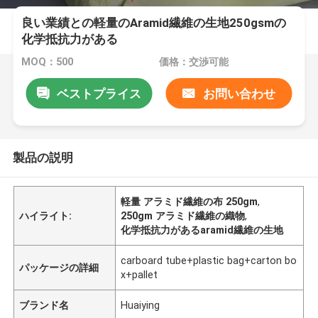
良い業績との軽量のAramid繊維の生地250gsmの
化学抵抗力がある
MOQ：500
価格：交渉可能
ベストプライス
お問い合わせ
製品の説明
軽量 アラミド繊維の布 250gm
,
ハイライト:
250gm アラミド繊維の織物
,
化学抵抗力があるaramid繊維の生地
carboard tube+plastic bag+carton bo
パッケージの詳細
x+pallet
ブランド名
Huaiying