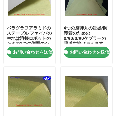
企業情報
パラグラフアラミドの
4つの層弾丸の証拠/防
会社案内
ステープル ファイバの
護着のための
生地は溶接ロボットの
0/90/0/90ケブラーの
ための1つの側面のシ
弾道生地は与えます
品質管理
リコーンに塗りました
お問い合わせを送信
お問い合わせを送信
お問い合わせ
ニュース
見積依頼
カーボンアラミドの生地