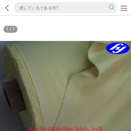
1
/
1