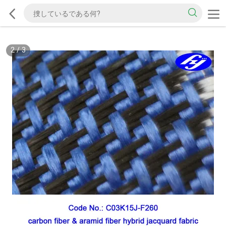
2
/
3