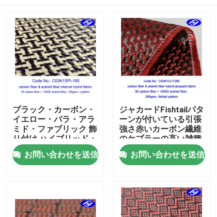
ブラック・カーボン・
ジャカードFishtailパタ
イエロー・パラ・アラ
ーンが付いている引張
ミド・ファブリック 飾
強さ赤いカーボン繊維
り付け ハイブリッド・
のケブラーの高い雑種
フィラメント・ファブ
ホーム
お問い合わせを送信
お問い合わせを送信
リック
製品
ビデオ