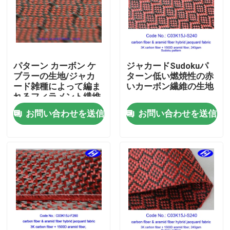
企業情報
会社案内
パターン カーボン ケ
ジャカードSudokuパ
ブラーの生地/ジャカ
ターン低い燃焼性の赤
ード雑種によって編ま
いカーボン繊維の生地
品質管理
れるフィラメント繊維
の生地を一致させて下
お問い合わせを送信
お問い合わせを送信
さい
お問い合わせ
ニュース
見積依頼
カーボンアラミドの生地