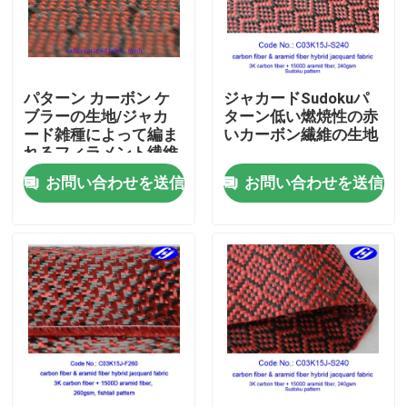
企業情報
パターン カーボン ケ
ジャカードSudokuパ
会社案内
ブラーの生地/ジャカ
ターン低い燃焼性の赤
ード雑種によって編ま
いカーボン繊維の生地
れるフィラメント繊維
品質管理
の生地を一致させて下
お問い合わせを送信
お問い合わせを送信
さい
お問い合わせ
ニュース
見積依頼
カーボンアラミドの生地