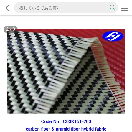
2
/
3