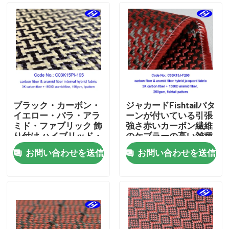
ブラック・カーボン・
ジャカードFishtailパタ
イエロー・パラ・アラ
ーンが付いている引張
ミド・ファブリック 飾
強さ赤いカーボン繊維
り付け ハイブリッド・
のケブラーの高い雑種
フィラメント・ファブ
お問い合わせを送信
お問い合わせを送信
リック
ホーム
製品
ビデオ