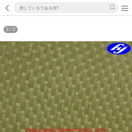
2
/
2