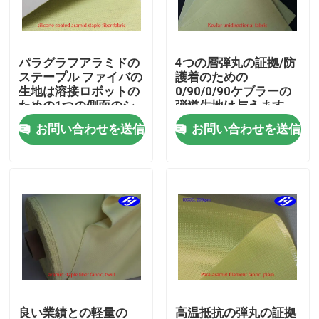
企業情報
パラグラフアラミドの
4つの層弾丸の証拠/防
ステープル ファイバの
護着のための
会社案内
生地は溶接ロボットの
0/90/0/90ケブラーの
ための1つの側面のシ
弾道生地は与えます
リコーンに塗りました
お問い合わせを送信
お問い合わせを送信
品質管理
お問い合わせ
ニュース
見積依頼
カーボンアラミドの生地
良い業績との軽量の
高温抵抗の弾丸の証拠