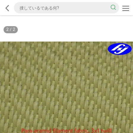
2
/
2