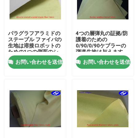
企業情報
パラグラフアラミドの
4つの層弾丸の証拠/防
会社案内
ステープル ファイバの
護着のための
生地は溶接ロボットの
0/90/0/90ケブラーの
ための1つの側面のシ
弾道生地は与えます
品質管理
リコーンに塗りました
お問い合わせを送信
お問い合わせを送信
お問い合わせ
ニュース
見積依頼
カーボンアラミドの生地