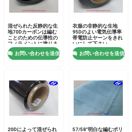
企業情報
混ぜられた反静的な生
衣服の非静的な生地
地70Dカーボンは編む
95Dのよい電気伝導率
会社案内
ことのための伝導性の
帯電防止ヤーンをきれ
フィラメントに塗りま
いにして下さい
した
お問い合わせを送信
お問い合わせを送信
品質管理
お問い合わせ
ニュース
見積依頼
カーボンアラミドの生地
20Dによって混ぜられ
57/58"明白な編むポリ