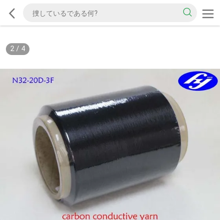
2
/
4