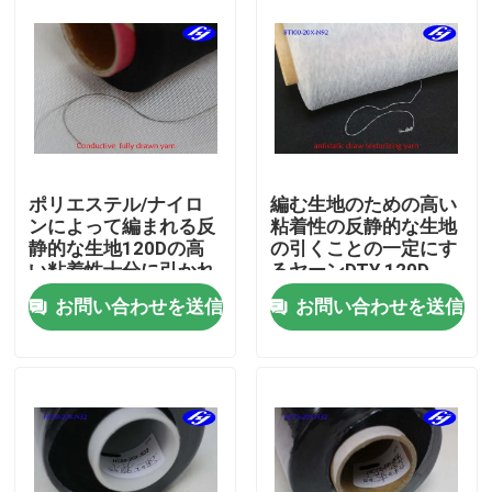
ポリエステル/ナイロ
編む生地のための高い
ンによって編まれる反
粘着性の反静的な生地
静的な生地120Dの高
の引くことの一定にす
い粘着性十分に引かれ
るヤーンDTY 120D
たヤーン
お問い合わせを送信
お問い合わせを送信
ホーム
製品
ビデオ