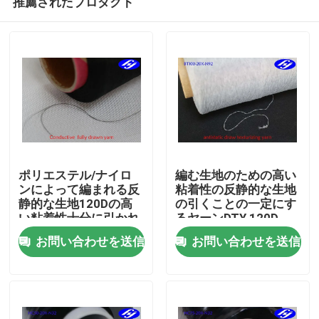
推薦されたプロダクト
ポリエステル/ナイロ
編む生地のための高い
ンによって編まれる反
粘着性の反静的な生地
静的な生地120Dの高
の引くことの一定にす
い粘着性十分に引かれ
るヤーンDTY 120D
ホーム
たヤーン
お問い合わせを送信
お問い合わせを送信
製品
ビデオ