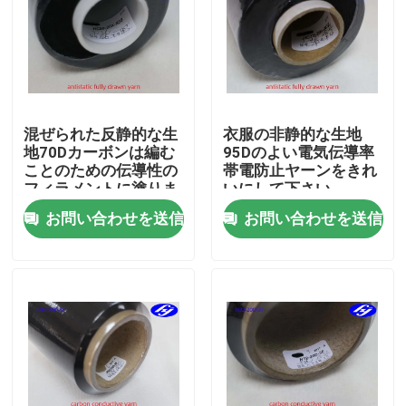
企業情報
会社案内
混ぜられた反静的な生
衣服の非静的な生地
地70Dカーボンは編む
95Dのよい電気伝導率
品質管理
ことのための伝導性の
帯電防止ヤーンをきれ
フィラメントに塗りま
いにして下さい
した
お問い合わせを送信
お問い合わせを送信
お問い合わせ
ニュース
見積依頼
カーボンアラミドの生地