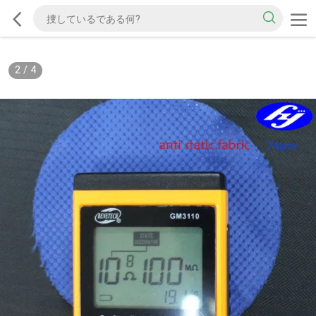
2
/
4