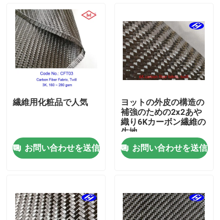
企業情報
会社案内
品質管理
繊維用化粧品で人気
ヨットの外皮の構造の
補強のための2x2あや
お問い合わせ
織り6Kカーボン繊維の
生地
お問い合わせを送信
お問い合わせを送信
ニュース
見積依頼
カーボンアラミドの生地