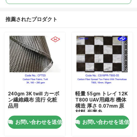
推薦されたプロダクト
240gm 3K twill カーボ
軽量 55gm トレイ 12K
ホーム
ン繊維織布 流行 化粧
T800 UAV用織布 機体
品用
構造 厚さ 0.07mm 原
材料 炭素糸
製品
お問い合わせを送信
お問い合わせを送信
ビデオ