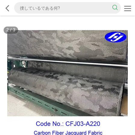
2
/
3