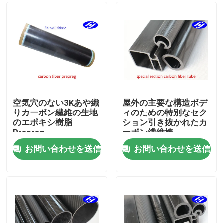
空気穴のない3Kあや織
屋外の主要な構造ボデ
りカーボン繊維の生地
ィのための特別なセク
のエポキシ樹脂
ション引き抜かれたカ
Prepreg
ーボン繊維棒
お問い合わせを送信
お問い合わせを送信
ホーム
製品
ビデオ