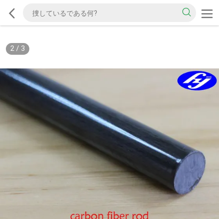
2
/
3