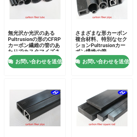
企業情報
無光沢か光沢のある
さまざまな形カーボン
会社案内
Pultrusionの形のCFRP
複合材料、特別なセク
カーボン繊維の管のあ
ションPultrusionカー
たりでカスタマイズさ
ボン繊維の管
品質管理
れる
お問い合わせを送信
お問い合わせを送信
お問い合わせ
ニュース
見積依頼
カーボンアラミドの生地