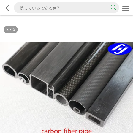
2
/
5