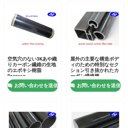
空気穴のない3Kあや織
屋外の主要な構造ボデ
りカーボン繊維の生地
ィのための特別なセク
のエポキシ樹脂
ション引き抜かれたカ
Prepreg
ーボン繊維棒
お問い合わせを送信
お問い合わせを送信
ホーム
製品
ビデオ