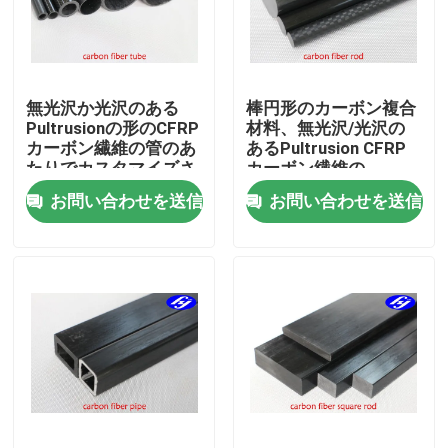
企業情報
無光沢か光沢のある
棒円形のカーボン複合
会社案内
Pultrusionの形のCFRP
材料、無光沢/光沢の
カーボン繊維の管のあ
あるPultrusion CFRP
たりでカスタマイズさ
カーボン繊維の
品質管理
れる
お問い合わせを送信
お問い合わせを送信
お問い合わせ
ニュース
見積依頼
カーボンアラミドの生地