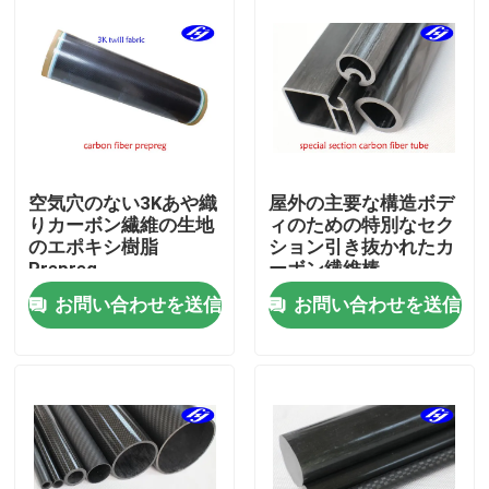
空気穴のない3Kあや織
屋外の主要な構造ボデ
りカーボン繊維の生地
ィのための特別なセク
のエポキシ樹脂
ション引き抜かれたカ
Prepreg
ーボン繊維棒
お問い合わせを送信
お問い合わせを送信
ホーム
製品
ビデオ