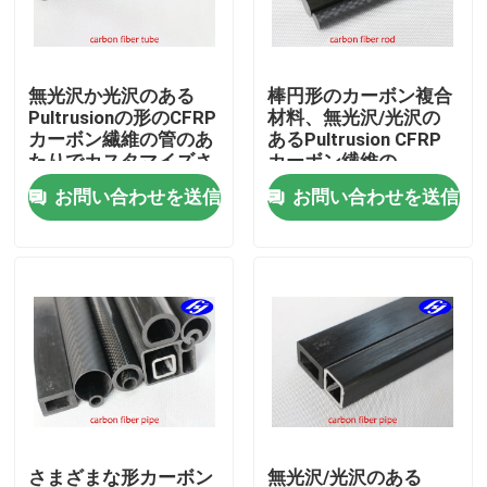
企業情報
無光沢か光沢のある
棒円形のカーボン複合
Pultrusionの形のCFRP
材料、無光沢/光沢の
会社案内
カーボン繊維の管のあ
あるPultrusion CFRP
たりでカスタマイズさ
カーボン繊維の
れる
お問い合わせを送信
お問い合わせを送信
品質管理
お問い合わせ
ニュース
見積依頼
カーボンアラミドの生地
さまざまな形カーボン
無光沢/光沢のある