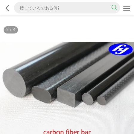
2
/
4